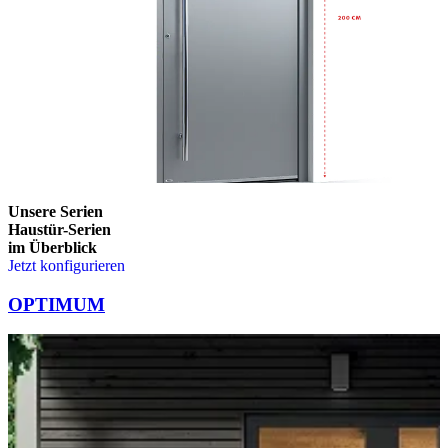
Unsere Serien
Haustür-Serien
im Überblick
Jetzt konfigurieren
Brskajte po elementih za primerjavo. Uporabite levo in desno puščico
OPTIMUM