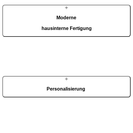
Moderne
hausinterne Fertigung
In unserer ISO-9001-zertifizierten Fertigung entstehen täglich 150
maßgefertigte Türen – präzise, effizient und vollständig inhouse.
Personalisierung
Jede Tür ist ein Unikat für alle architektonischen Stile. Modelle,
Materialien, Oberflächen und Zubehör lassen sich dank modularer
Optionen millimetergenau individualisieren.