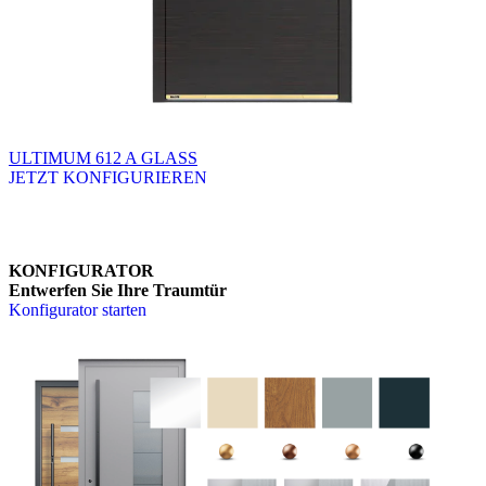
ULTIMUM 612 A GLASS
JETZT KONFIGURIEREN
Brskajte po razpoložljivih produktih. Uporabite levo in desno puščico
KONFIGURATOR
Entwerfen Sie Ihre Traumtür
Konfigurator starten