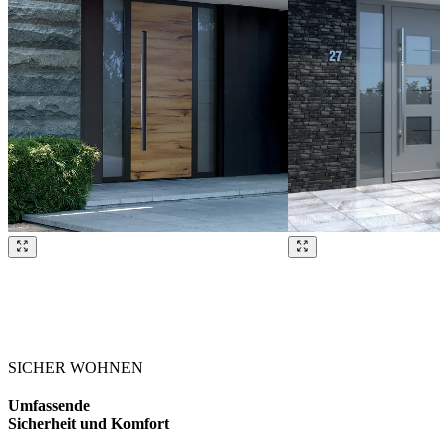
Brskajte po naših referencah. Uporabite levo in desno puščico ali na
SICHER WOHNEN
Umfassende
Sicherheit und Komfort