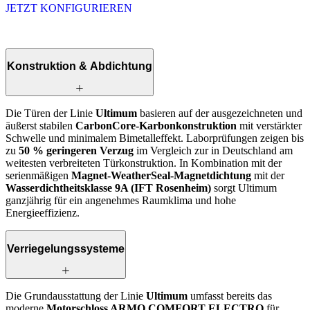
JETZT KONFIGURIEREN
Konstruktion & Abdichtung
Die Türen der Linie
Ultimum
basieren auf der ausgezeichneten und
äußerst stabilen
CarbonCore-Karbonkonstruktion
mit verstärkter
Schwelle und minimalem Bimetalleffekt. Laborprüfungen zeigen bis
zu
50 % geringeren Verzug
im Vergleich zur in Deutschland am
weitesten verbreiteten Tür­konstruktion. In Kombination mit der
serienmäßigen
Magnet-WeatherSeal-Magnetdichtung
mit der
Wasserdichtheitsklasse 9A (IFT Rosenheim)
sorgt Ultimum
ganzjährig für ein angenehmes Raumklima und hohe
Energieeffizienz.
Verriegelungssysteme
Die Grundausstattung der Linie
Ultimum
umfasst bereits das
moderne
Motorschloss ARMO COMFORT ELECTRO
für