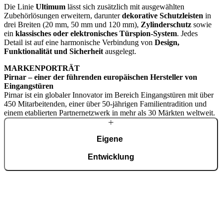
Die Linie
Ultimum
lässt sich zusätzlich mit ausgewählten
Zubehörlösungen erweitern, darunter
dekorative Schutzleisten
in
drei Breiten (20 mm, 50 mm und 120 mm),
Zylinderschutz
sowie
ein
klassisches oder elektronisches Türspion-System
. Jedes
Detail ist auf eine harmonische Verbindung von
Design,
Funktionalität und Sicherheit
ausgelegt.
MARKENPORTRÄT
Pirnar – einer der führenden europäischen Hersteller von
Eingangstüren
Pirnar ist ein globaler Innovator im Bereich Eingangstüren mit über
450 Mitarbeitenden, einer über 50-jährigen Familientradition und
einem etablierten Partnernetzwerk in mehr als 30 Märkten weltweit.
Eigene
Entwicklung
Mit einem erfahrenen Team entwickeln wir fortschrittliche
technologische Lösungen – auch für die anspruchsvollsten Wünsche
von Hausbesitzern. Trotz modernster Technologie werden viele
Details weiterhin in sorgfältiger Handarbeit gefertigt.