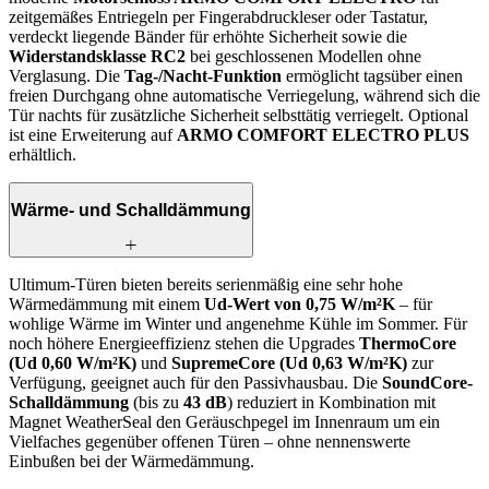
zeitgemäßes Entriegeln per Fingerabdruckleser oder Tastatur,
verdeckt liegende Bänder für erhöhte Sicherheit sowie die
Widerstandsklasse RC2
bei geschlossenen Modellen ohne
Verglasung. Die
Tag-/Nacht-Funktion
ermöglicht tagsüber einen
freien Durchgang ohne automatische Verriegelung, während sich die
Tür nachts für zusätzliche Sicherheit selbsttätig verriegelt. Optional
ist eine Erweiterung auf
ARMO COMFORT ELECTRO PLUS
erhältlich.
Wärme- und Schalldämmung
Ultimum-Türen bieten bereits serienmäßig eine sehr hohe
Wärmedämmung mit einem
Ud-Wert von 0,75 W/m²K
– für
wohlige Wärme im Winter und angenehme Kühle im Sommer. Für
noch höhere Energieeffizienz stehen die Upgrades
ThermoCore
(Ud 0,60 W/m²K)
und
SupremeCore (Ud 0,63 W/m²K)
zur
Verfügung, geeignet auch für den Passivhausbau. Die
SoundCore-
Schalldämmung
(bis zu
43 dB
) reduziert in Kombination mit
Magnet WeatherSeal den Geräuschpegel im Innenraum um ein
Vielfaches gegenüber offenen Türen – ohne nennenswerte
Einbußen bei der Wärmedämmung.