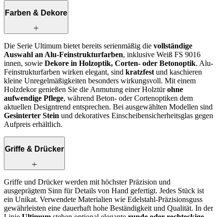
Farben & Dekore
Die Serie Ultimum bietet bereits serienmäßig die
vollständige
Auswahl an Alu-Feinstrukturfarben
, inklusive Weiß FS 9016
innen, sowie
Dekore in Holzoptik, Corten‑ oder Betonoptik
. Alu-
Feinstrukturfarben wirken elegant, sind
kratzfest
und kaschieren
kleine Unregelmäßigkeiten besonders wirkungsvoll. Mit einem
Holzdekor genießen Sie die Anmutung einer Holztür
ohne
aufwendige Pflege
, während Beton‑ oder Cortenoptiken dem
aktuellen Designtrend entsprechen. Bei ausgewählten Modellen sind
Gesinterter Stein
und dekoratives Einscheibensicherheitsglas gegen
Aufpreis erhältlich.
Griffe & Drücker
Griffe und Drücker werden mit höchster Präzision und
ausgeprägtem Sinn für Details von Hand gefertigt. Jedes Stück ist
ein Unikat. Verwendete Materialien wie Edelstahl-Präzisionsguss
gewährleisten eine dauerhaft hohe Beständigkeit und Qualität. In der
Linie
Ultimum
stehen optional elegante
runde oder rechteckige