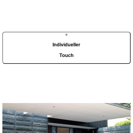
In unserer automatisierten Fertigung mit einer Fläche von 36.000
m², zertifiziert nach ISO 9001, entstehen täglich rund 150
maßgefertigte Eingangstüren.
Individueller
Touch
Jede Tür ist ein Unikat und fügt sich harmonisch in
unterschiedlichste Architekturstile ein. Eine breite Auswahl an
Modellen, Materialien und Zubehör ermöglicht eine umfassende
Individualisierung nach persönlichen Vorstellungen.