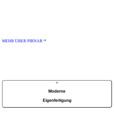
Pirnar
Seit den ersten Schritten in der Familienwerkstatt treibt uns die
Leidenschaft an, innovative und gestalterisch anspruchsvolle
Eingänge für Kunden auf der ganzen Welt zu schaffen. Wir stehen
für exzellentes Design, höchste Qualität und meisterhafte
Handarbeit. Jede Tür ist ein Unikat – individuell gefertigt nach Maß.
MEHR ÜBER PIRNAR
Moderne
Eigenfertigung