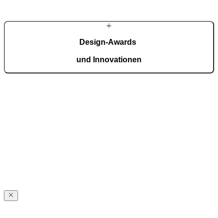
MEHR ÜBER PIRNAR
Design-Awards
und Innovationen
Pirnar überzeugt international: Design und Innovation auf höchstem
Niveau, ausgezeichnet mit Preisen wie dem German Design Award,
dem German Innovation Award und dem Red Dot Award.
Auszeichnungen ansehen
Über
Pirnar
Über